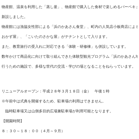
物産館、温泉を利用した「蒸し釜」、物産館で購入した食材で楽しめるバーベキ
新設しました。
物産館には漁協女性部による「浜のかあさん食堂」、町内の人気店小板商店によ
おかず屋」、「こいたのさかな屋」がテナントとして入ります。
また、教育旅行の受入れに対応できる「体験・研修棟」も併設しています。
数年かけて商品化に向けて取り組んできた体験型観光プログラム「浜のかあさん
行うための施設で、多様な世代の交流・学びの場となることをねらっています。
リニューアルオープン：平成２８年３月１８日（金）　午後１時
※午前中は式典を開催するため、駐車場の利用はできません。
　臨時駐車場又は山側多目的広場兼駐車場が利用可能となります。
【開園時間】
８：３０～１８：００（４月～９月）