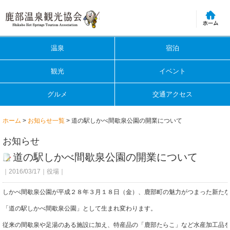
温泉
宿泊
観光
イベント
グルメ
交通アクセス
ホーム
>
お知らせ一覧
> 道の駅しかべ間歇泉公園の開業について
お知らせ
道の駅しかべ間歇泉公園の開業について
｜2016/03/17｜役場｜
しかべ間歇泉公園が平成２８年３月１８日（金）、鹿部町の魅力がつまった新た
「道の駅しかべ間歇泉公園」として生まれ変わります。
従来の間歇泉や足湯のある施設に加え、特産品の「鹿部たらこ」など水産加工品