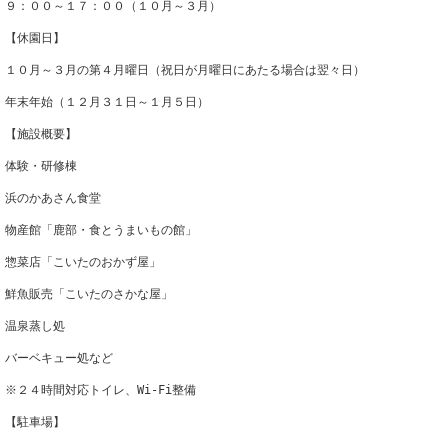
９：００～１７：００（１０月～３月）
【休園日】
１０月～３月の第４月曜日（祝日が月曜日にあたる場合は翌々日）
年末年始（１２月３１日～１月５日）
【施設概要】
体験・研修棟
浜のかあさん食堂
物産館「鹿部・食とうまいもの館」
惣菜店「こいたのおかず屋」
鮮魚販売「こいたのさかな屋」
温泉蒸し処
バーベキュー処など
※２４時間対応トイレ、Wi-Fi整備
【駐車場】