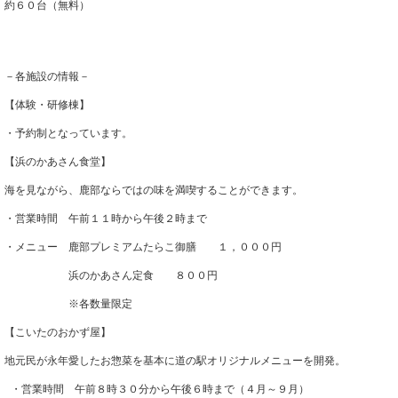
約６０台（無料）
－各施設の情報－
【体験・研修棟】
・予約制となっています。
【浜のかあさん食堂】
海を見ながら、鹿部ならではの味を満喫することができます。
・営業時間　午前１１時から午後２時まで
・メニュー　鹿部プレミアムたらこ御膳　　１，０００円
　　　　　　浜のかあさん定食　　８００円
　　　　　　※各数量限定
【こいたのおかず屋】
地元民が永年愛したお惣菜を基本に道の駅オリジナルメニューを開発。
 ・営業時間　午前８時３０分から午後６時まで（４月～９月）