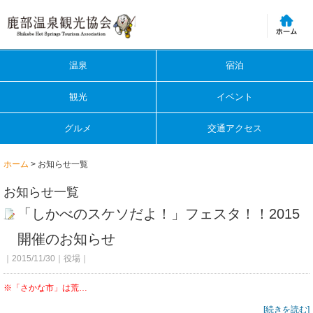
温泉
宿泊
観光
イベント
グルメ
交通アクセス
ホーム
> お知らせ一覧
お知らせ一覧
「しかべのスケソだよ！」フェスタ！！2015
開催のお知らせ
｜2015/11/30｜役場｜
※「さかな市」は荒…
[続きを読む]